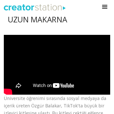
UZUN MAKARNA
Üniversite öğrenimi sırasında sosyal medyaya da
içerik üreten Özgür Balakar, TikTok’ta büyük bir
izleyici kitlesine ulaştı. Bu kitleyi çektiği eğlence