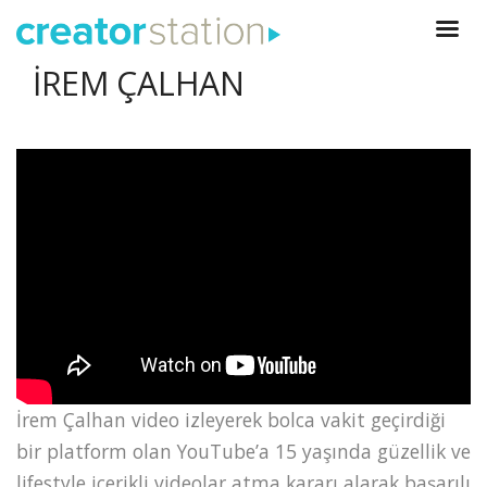
İREM ÇALHAN
İrem Çalhan video izleyerek bolca vakit geçirdiği
bir platform olan YouTube’a 15 yaşında güzellik ve
lifestyle içerikli videolar atma kararı alarak başarılı