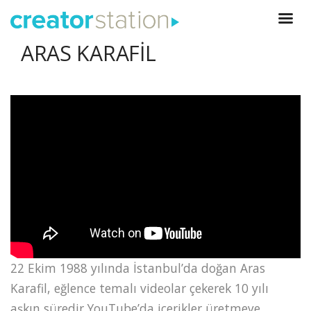
ARAS KARAFİL
22 Ekim 1988 yılında İstanbul’da doğan Aras
Karafil, eğlence temalı videolar çekerek 10 yılı
aşkın süredir YouTube’da içerikler üretmeye